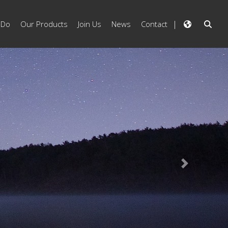
 Do
Our Products
Join Us
News
Contact
Next