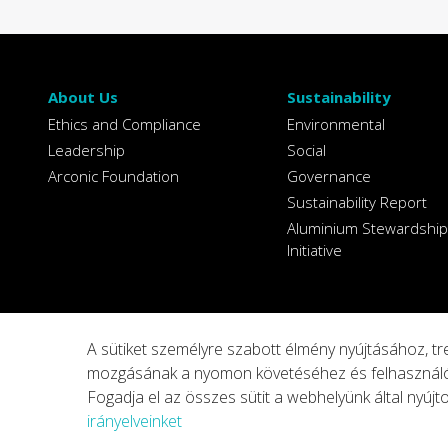
About Us
Sustainability
Ethics and Compliance
Environmental
Leadership
Social
Arconic Foundation
Governance
Sustainability Report
Aluminium Stewardship
Initiative
A sütiket személyre szabott élmény nyújtásához, t
mozgásának a nyomon követéséhez és felhasználói
Privacy
Legal Notices
Integrity Line
Cookie Sett
Fogadja el az összes sütit a webhelyünk által nyújto
irányelveinket