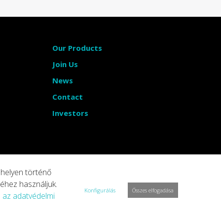
Our Products
Join Us
News
Contact
Investors
bhelyen történő
éhez használjuk.
Konfigurálás
Összes elfogadása
l az adatvédelmi