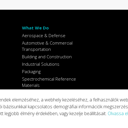
What We Do
Aerospace & Defense
Automotive & Commercial
Transportation
Building and Construction
Industrial Solutions
Packaging
Spectrochemical Reference
Materials
rendek elemzéséhez, a webhely kezeléséhez, a felhasználók we
 bázisunkkal kapcsolatos demográfiai információk megszerzés
ings
Copyright © 2026 Arconic
tt legjobb élmény érdekében, vagy kezelje beállításait.
Olvassa e